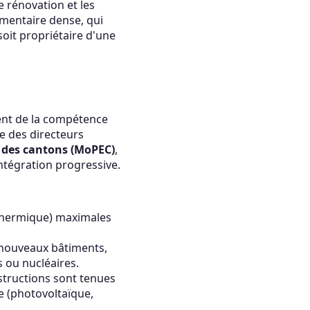
 rénovation et les
ementaire dense, qui
oit propriétaire d'une
ment de la compétence
e des directeurs
 des cantons (MoPEC)
,
ntégration progressive.
n thermique) maximales
 nouveaux bâtiments,
s ou nucléaires.
structions sont tenues
e (photovoltaïque,