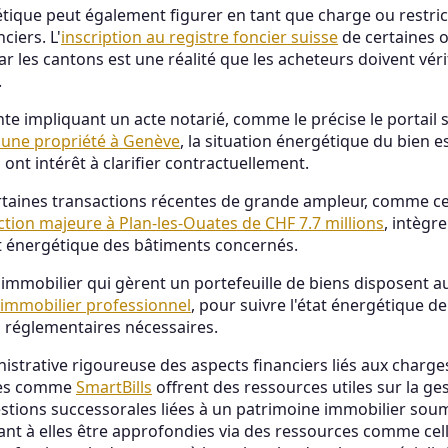
ique peut également figurer en tant que charge ou restrict
iers. L'
inscription au registre foncier suisse
de certaines o
r les cantons est une réalité que les acheteurs doivent vé
.
te impliquant un acte notarié, comme le précise le portail s
d'une propriété à Genève
, la situation énergétique du bien 
 ont intérêt à clarifier contractuellement.
, certaines transactions récentes de grande ampleur, comme 
ction majeure à Plan-les-Ouates de CHF 7.7 millions
, intègr
tat énergétique des bâtiments concernés.
'immobilier qui gèrent un portefeuille de biens disposent au
immobilier professionnel
, pour suivre l'état énergétique d
s réglementaires nécessaires.
strative rigoureuse des aspects financiers liés aux charges
sées comme
SmartBills
offrent des ressources utiles sur la ge
stions successorales liées à un patrimoine immobilier soum
nt à elles être approfondies via des ressources comme cel