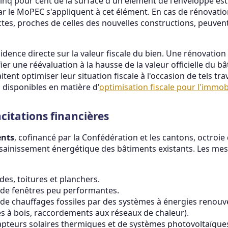
inq pour cent de la surface d'un élément de l'enveloppe est
ar le MoPEC s'appliquent à cet élément. En cas de rénovatio
ctes, proches de celles des nouvelles constructions, peuven
idence directe sur la valeur fiscale du bien. Une rénovatio
er une réévaluation à la hausse de la valeur officielle du bâ
tent optimiser leur situation fiscale à l'occasion de tels tra
s disponibles en matière d'
optimisation fiscale pour l'immob
citations financières
nts
, cofinancé par la Confédération et les cantons, octroi
assainissement énergétique des bâtiments existants. Les m
ades, toitures et planchers.
de fenêtres peu performantes.
e chauffages fossiles par des systèmes à énergies renouv
es à bois, raccordements aux réseaux de chaleur).
 capteurs solaires thermiques et de systèmes photovoltaïque