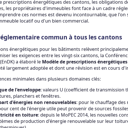
 prescriptions énergétiques des cantons, les obligations de
res, les propriétaires d'immeubles font face à un cadre régl
prendre ces normes est devenu incontournable, que l'on s
n immeuble locatif ou d'un bien commercial.
réglementaire commun à tous les cantons
ptions énergétiques pour les bâtiments relèvent principale
ser les exigences entre les vingt-six cantons, la Conférenc
 (EnDK) a élaboré le
Modèle de prescriptions énergétiques
été largement adoptée et dont une révision est en cours d'i
ences minimales dans plusieurs domaines clés:
que de l'enveloppe
: valeurs U (coefficient de transmissio
tures, planchers et fenêtres.
 part d'énergies non renouvelables
: pour le chauffage des
ur cent de l'énergie utile peut provenir de sources fossile
tricité en toiture
: depuis le MoPEC 2014, les nouvelles con
ystèmes de production d'énergie renouvelable sur leur toitur
 thermiques).