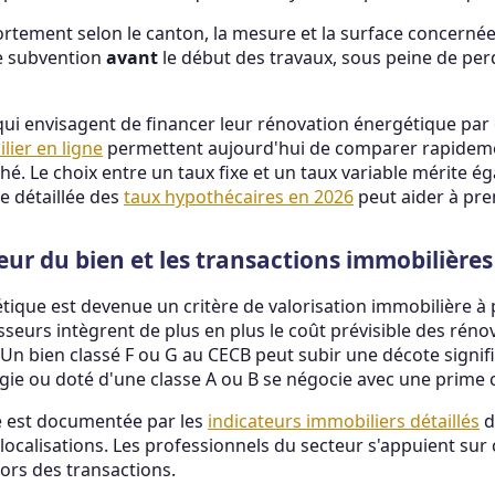
rtement selon le canton, la mesure et la surface concernée. 
e subvention
avant
le début des travaux, sous peine de perdr
 qui envisagent de financer leur rénovation énergétique par
ier en ligne
permettent aujourd'hui de comparer rapideme
hé. Le choix entre un taux fixe et un taux variable mérite 
se détaillée des
taux hypothécaires en 2026
peut aider à pre
eur du bien et les transactions immobilières
ique est devenue un critère de valorisation immobilière à p
isseurs intègrent de plus en plus le coût prévisible des réno
. Un bien classé F ou G au CECB peut subir une décote signifi
gie ou doté d'une classe A ou B se négocie avec une prime 
é est documentée par les
indicateurs immobiliers détaillés
d
localisations. Les professionnels du secteur s'appuient su
 lors des transactions.