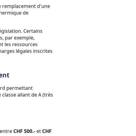
le remplacement d'une
 thermique de
gislation. Certains
s, par exemple,
nt les ressources
harges légales inscrites
ment
ard permettant
classe allant de A (très
 entre
CHF 500.-
et
CHF