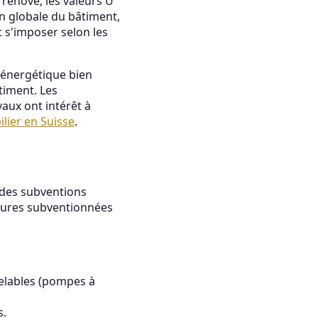
 rénové, les valeurs U
n globale du bâtiment,
t s'imposer selon les
n énergétique bien
timent. Les
vaux ont intérêt à
ilier en Suisse
.
e des subventions
esures subventionnées
elables (pompes à
s.