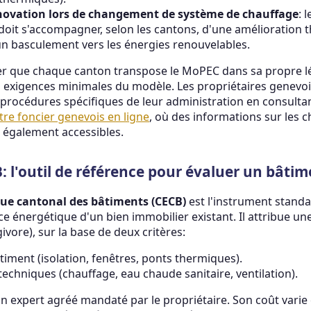
novation lors de changement de système de chauffage
: 
 doit s'accompagner, selon les cantons, d'une amélioration
un basculement vers les énergies renouvelables.
ter que chaque canton transpose le MoPEC dans sa propre lé
exigences minimales du modèle. Les propriétaires genevoi
 procédures spécifiques de leur administration en consulta
tre foncier genevois en ligne
, où des informations sur les c
 également accessibles.
B: l'outil de référence pour évaluer un bâti
que cantonal des bâtiments (CECB)
est l'instrument stand
e énergétique d'un bien immobilier existant. Il attribue une 
givore), sur la base de deux critères:
timent (isolation, fenêtres, ponts thermiques).
echniques (chauffage, eau chaude sanitaire, ventilation).
un expert agréé mandaté par le propriétaire. Son coût varie