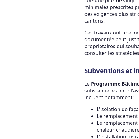
Lorsque plus de vingt-c
minimales prescrites p
des exigences plus stri
cantons.
Ces travaux ont une inc
documentée peut justifi
propriétaires qui souhai
consulter les stratégie
Subventions et in
Le
Programme Bâtime
substantielles pour l'
incluent notamment:
L'isolation de faç
Le remplacement 
Le remplacement d
chaleur, chaudièr
L'installation de